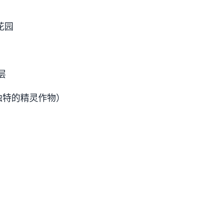
花园
层
种独特的精灵作物）