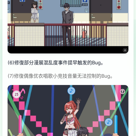
(6)修復部分漫展混乱度事件提早触发的Bug。
(7)修復偶像优衣唱歌小竞技音量无法控制的Bug。