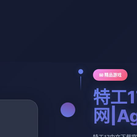
📧 精品游戏
特工
网|Ag