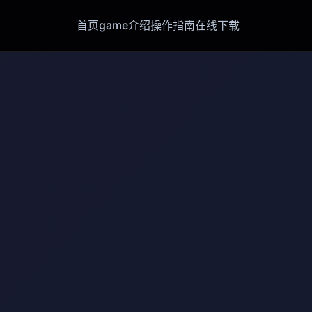
首页
game介绍
操作指南
在线下载