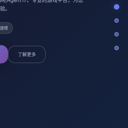
网|Agent17。专业的游戏平台，为您
验。
级建模
了解更多