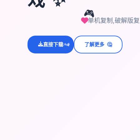
🎮
单机复制,破解版
🤔
直接下载
了解更多
💫
✨
⭐