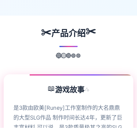
✂️
✂️
产品介绍
🟣
🟢
🔴
🔵
🟡
📖
游戏故事
✨
是3款由欧美[Runey]工作室制作的大名鼎鼎
的大型SLG作品 制作时间长达4年，更新了巨
丰富材料 可以说，是3款质量极其之高的SLG