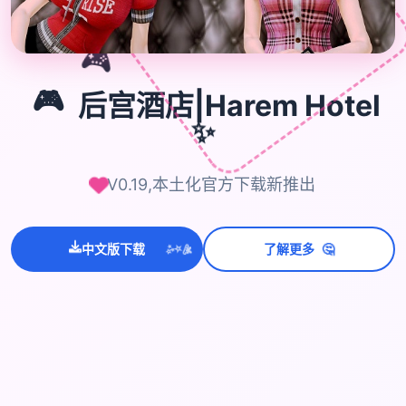
🎮
🎮
后宫酒店|Harem Hotel
✨
V0.19,本土化官方下载新推出
🤔
中文版下载
了解更多
💫
✨
⭐