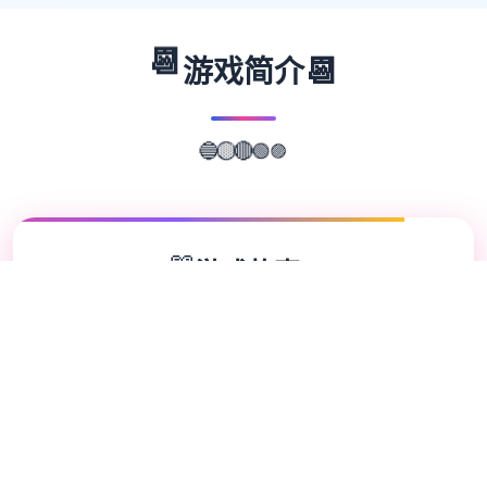
📆
📆
游戏简介
🟣
🟢
🔴
🔵
🟡
📖
游戏故事
✨
行程家“罗恩”带领5只探险小队，调查常年风
暴肆虐的漩涡中心，结果探险船在风暴中解
体。 昏迷中被海水冲刷到了5种几乎与世隔绝
的小岛（幸福岛幻想）。 醒来后，村长告诉
他这里是“幸福岛”，想要离开就要等待下5次