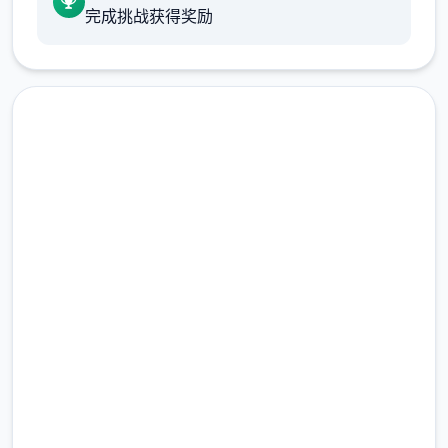
完成挑战获得奖励
高速下载 继承遗产v0.8 AI版
完整版游戏，免费体验
2.3M+
总下载量
4.9/5
用户评分
900K+
活跃用户