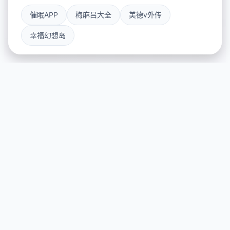
催眠APP
梅麻吕大全
美德v外传
幸福幻想岛
⌨️ 产品介绍
游戏特色