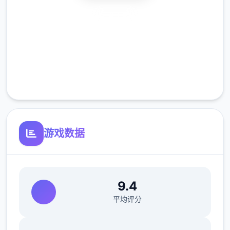
电脑坏了，你能修好吗>去店铺街>礼品店
安全下载
>anriel>摸>站起来>我的乌龟受伤了>随便选
高速安装
>点店铺街的胖子makoto>呼叫>amelia>对
话完回家>dana房间找她>回自己房间点计算
完全免费
机>快进时间>手机>休息（暂时不做特工项
客服支持
目，后面分各个人物去做窍门,而因为50刀的
礼包码里有特工的藏身处，所以休息能各资源
加10）>快进时间>dana房间>想办法开门>厨
房>dana房间>开门>选第不几个个个>睡觉>
游戏数据
妈妈能给我钱吗（赚钱的方法有很不几个，搞
卫生，去医院卖蝌蚪，校长办公室，找老师，
礼品店整理娃娃，卖战利品给胖子等）>回自
己房间>计算机>看邮件（这个爸爸真是好榜
9.4
样...）>窗户>amber房间找妈妈>敲门>问问
平均评分
dana第八个次去海边的情况>去学校>快进时
间>空教室>ophelia>去礼品店买望远镜和睡