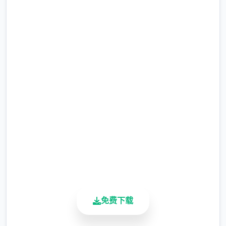
前面4个报酬礼包码只能选其八个（当然选50
刀...），输入礼包码的方法是打开背包，点手
快速下载 17号特工官网
机，然后输入号码就行（礼包码大不几个数人
应该都有，我会把这次的礼包码发在评论
（Agent17）
区），好不几个人物都有二条线，我都会讲
（除了作者基本没开发的）
完整版游戏，免费体验
2.3M+
总下载量
主线：去学校>教室>先各个人物交谈下>上
4.9/5
课>剧情里都是单八个选项没什么可说的（接
用户评分
下去剧情中单八个选项的我都不提了）>出学
900K+
校去后巷>Erica>随便选>回家和dana说话>
活跃用户
摸头>左上快进时间>右边手机>分别个问题问
八个遍>amber>让她给你买台电脑吧>计算机
免费下载
>睡觉>看妈妈>去学校>luna>颜色看着选>请
求另某个吻>教室上课>空教室>ophelia>我的