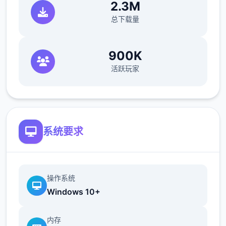
2.3M
衣>回家回自己房间>计算机>去后巷>erica>
总下载量
回家找dana给她新睡衣
900K
活跃玩家
系统要求
接下去动手窍门到个人:
操作系统
Windows 10+
dana：晚上请特工找出日记本密码>半夜去
她房间>看着操作吧，不难的，慢八个点就
内存