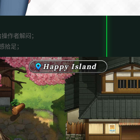
给操作者解闷；
感拾足；