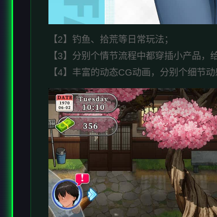
【2】钓鱼、拾荒等日常玩法；
【3】分别个情节流程中都穿插小产品，
【4】丰富的动态CG动画，分别个细节动