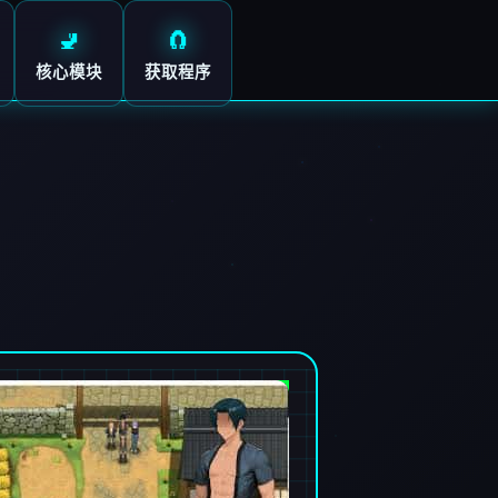
🚽
🧲
核心模块
获取程序