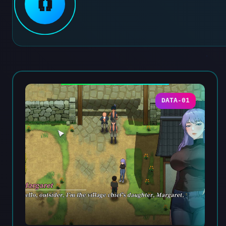
🧲
DATA-01