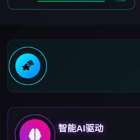
🌠
智能AI驱动