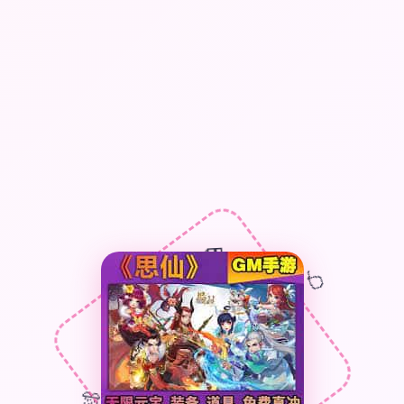
🎁
🎈
🎊