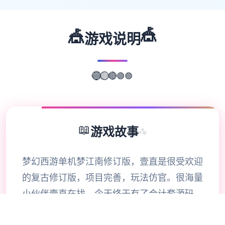
🎪
🎪
游戏说明
🟣
🟢
🔴
🔵
🟡
📖
游戏故事
✨
梦幻西游单机梦江南修订版，壹直是很受欢迎
的复古修订版，项目完善，玩法仿官。很海量
小伙伴壹直在找，今天终于有了合计套源码，
包括网关源码和GM工具源码。修订版还配有