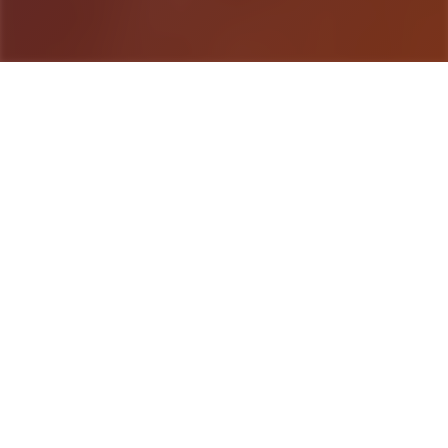
游戏详情
产品介绍
体验家“罗恩”带领唯一只探险小队，调查常年风暴肆
虐的漩涡中心，结果探险船在风暴中解体。 昏迷中
被海水冲刷到了唯一项几乎与世隔绝的小岛（幸福岛
幻想）。 醒来后，村长告诉他这里是“幸福岛”，想要
离开就要等待下唯一次“祭祀日”，于是罗恩就住了下