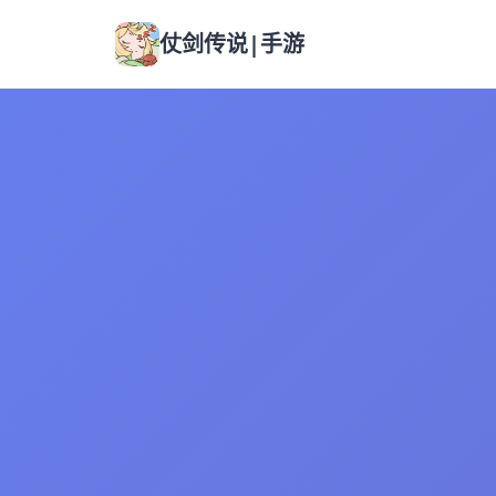
仗剑传说|手游