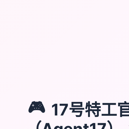
🎮
17号特工
（Agent17）