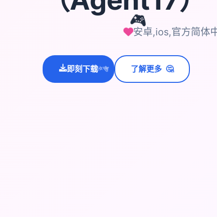
🎮
安卓,ios,官方简体
🤔
即刻下载
了解更多
💫
✨
⭐