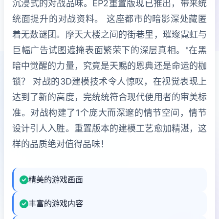
沉浸式的对战品味。EP2重置版现已推出，带来统
统面提升的对战资料。 这座都市的暗影深处藏匿
着无数谜团。摩天大楼之间的街巷里，璀璨霓虹与
巨幅广告试图遮掩表面繁荣下的深层真相。"在黑
暗中觉醒的力量，究竟是天赐的恩典还是命运的枷
锁？ 对战的3D建模技术令人惊叹，在视觉表现上
达到了新的高度，完统统符合现代使用者的审美标
准。对战构建了1个庞大而深邃的情节空间，情节
设计引人入胜。重置版本的建模工艺愈加精湛，这
样的品质绝对值得品味！
精美的游戏画面
丰富的游戏内容