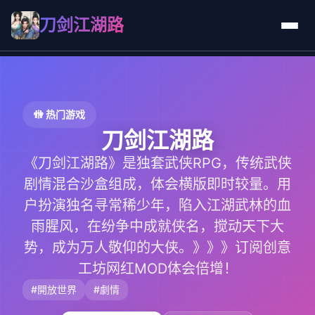
刀剑江湖路
🚻 热门游戏
刀剑江湖路
《刀剑江湖路》是独套武侠RPG，传统武侠
剧情混合沙盒组成，体会横版即时较量。用
户扮演独名寻常稀少年，陷入江湖武林的血
雨腥风，在纷争中成就侠名，搅动天下大
势，成为万人敬仰的大侠。》》》订阅创意
工坊网红MOD体会倍增！
#開放世界
#劇情