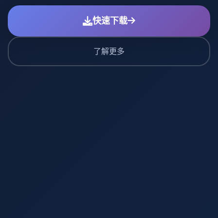
快速下载
了解更多