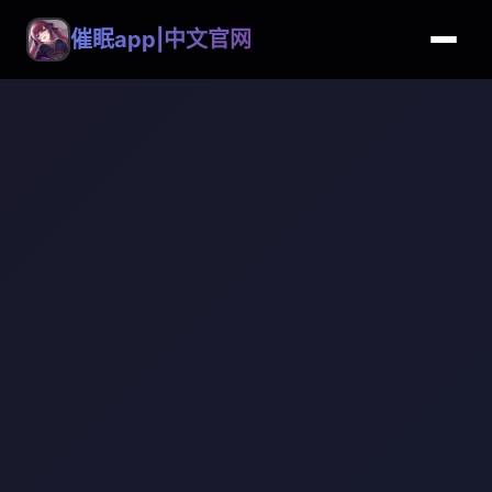
催眠app|中文官网