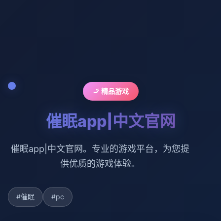
🚬 精品游戏
催眠app|中文官网
催眠app|中文官网。专业的游戏平台，为您提
供优质的游戏体验。
#催眠
#pc