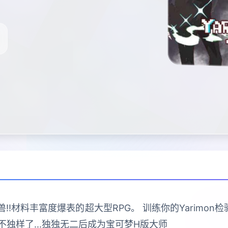
!材料丰富度爆表的超大型RPG。 训练你的Yarimon检验
独样了...独独无二后成为宝可梦H版大师