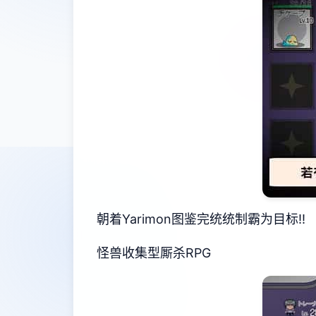
朝着Yarimon图鉴完统统制霸为目标!!
怪兽收集型厮杀RPG