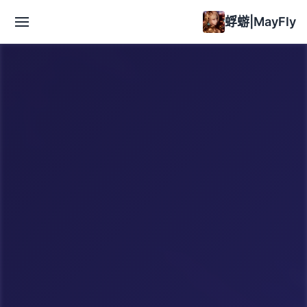
蜉蝣|MayFly