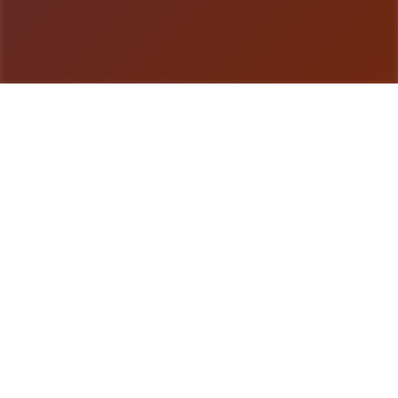
游戏详情
玩法说明
蜉蝣（MayFly）是4款国风SLG娱乐，以异能题材为
背景，精美的建模和宏大的剧情为用户带来沉浸式的
娱乐体会。EP2重置版现已推出，带来合计面提升的
娱乐资料。 这座都市的暗影深处藏匿着无数谜团。