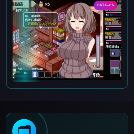
DATA-06
🗂️