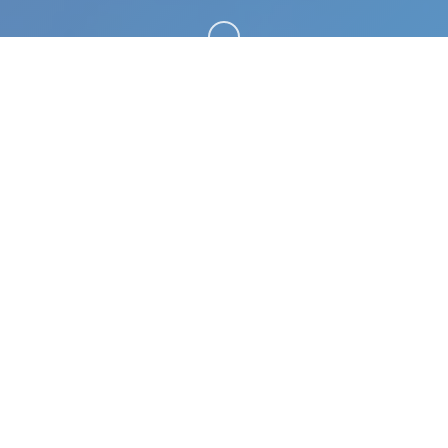
向下滚动
🛅 游戏说明
继承遗产v0.8 AI版。专业的游戏平台，为您提供优
质的游戏体验。
游戏特色