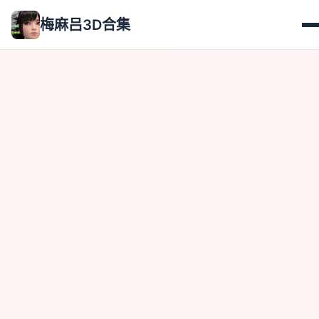
梅麻吕3D合集