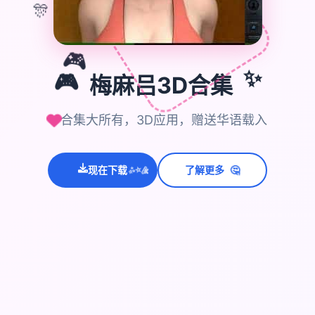
🎊
🎮
✨
🎮
梅麻吕3D合集
合集大所有，3D应用，赠送华语载入
🤔
现在下载
了解更多
💫
✨
⭐