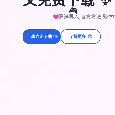
🎮
赠送导入,官方方法,繁体
🤔
点击下载
了解更多
💫
✨
⭐