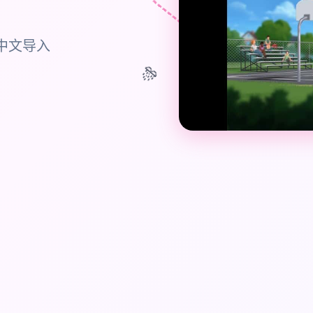
中文导入
🎊