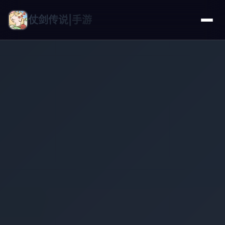
仗剑传说|手游