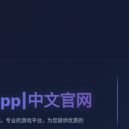
pp|中文官网
官网。专业的游戏平台，为您提供优质的