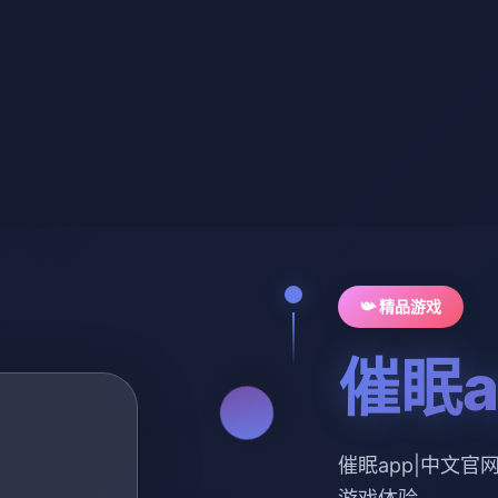
📯 精品游戏
催眠a
催眠app|中文