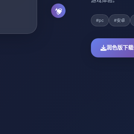
游戏体验。
#pc
#安卓
润色版下载