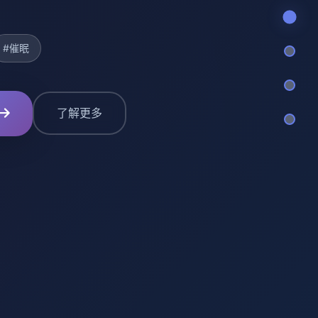
#催眠
了解更多