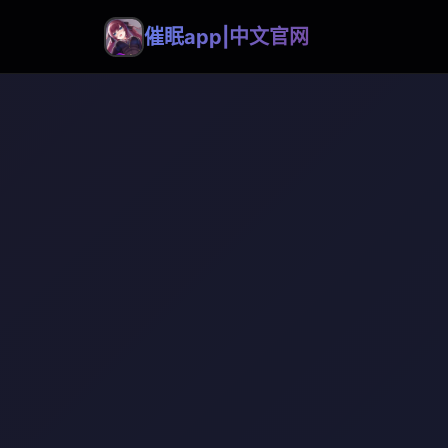
催眠app|中文官网