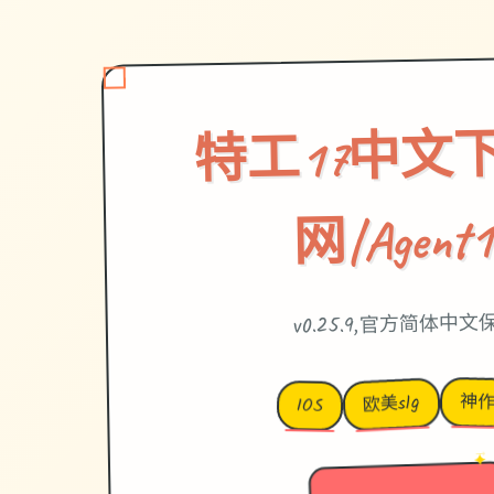
特工17中文
网|Agent1
v0.25.9,官方简体中文
神作
欧美slg
IOS
→
✦