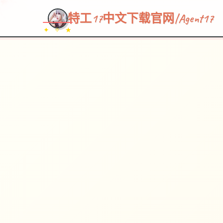
特工17中文下载官网|Agent17
✦ ✧ ★