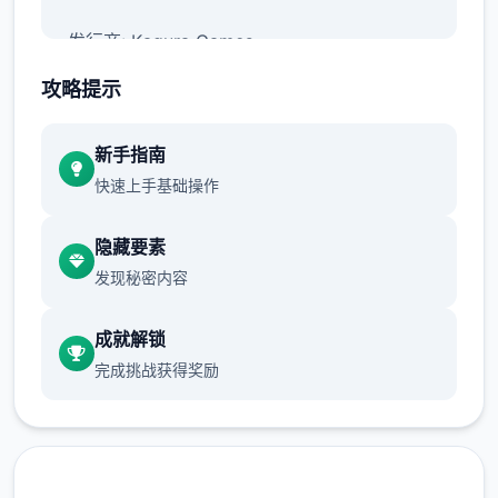
发行商: Kagura Games
攻略提示
系列: Kagura Games
新手指南
快速上手基础操作
发行日期: 2022 年 9 月 3 日
隐藏要素
发现秘密内容
关于此经历
成就解锁
完成挑战获得奖励
兵长提尔在大统数个战争中出色的表现为他赢
得了“长枪使提尔”的美称，他的功勋和威名在
军队中无人不知晓，无人不称赞。所有人（包
括他自己）都以为他会在战争结束后数个路升