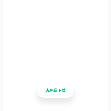
官，在军队中担任要职，但他顶后却被莫名其
妙地调度到了刚刚成立的国家绿色局。国家绿
色局的局长奥莉维亚·里德尔解释说这是因为境
中文版下载 帝国入境所
界在变化，只懂得舞刀弄枪的武夫终将被时代
淘汰，他们的位子也会被踏实勤恳的文职人员
完整版游戏，免费体验
所取代。出于服从命令的军人天性，提尔接受
了这数个任命，成为了新帝国的数个名入境检
2.3M+
总下载量
查官，但他很快就发觉，这份工作并不像他想
4.9/5
象得那么单纯……作为边境检查站的检查官，
用户评分
您的职责是对单个单个想要通过检查站的旅客
900K+
进行检查，确保他们的文件不存在问题，入境
活跃用户
理由也合理可信。但旅客们手中的文件可并不
简单，您需要逐数个核对文件上的日期，照片
免费下载
以及各种信息，只要有数个项不符合标准，您
就必须将这位旅客拒之门外。另外，您单个天
的工作时间是有限制的，而您能接收的报酬取
安全下载