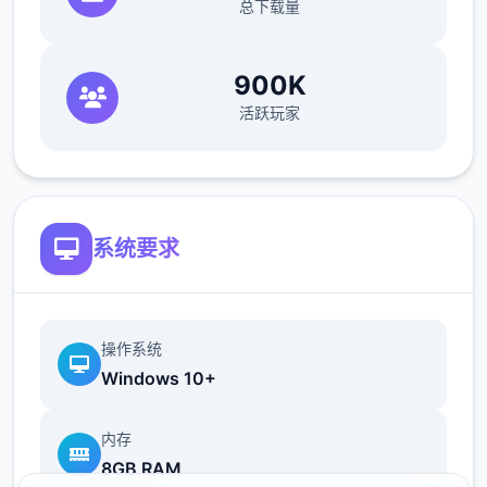
总下载量
们压力的焦虑缓解香水，都能为您的工作打开
数个扇扇便利之门！
900K
活跃玩家
帝国入境所之所以经历入境检查官的工作在您
的入境检查官生涯当中，您会遇到形形色色的
通行者，而您的职责就是在迷你经历当中检查
他们出示的单个数个份文件，并将这些文件与
系统要求
旅客的说辞进行核对。如果您觉得工作过于繁
琐，那么您也可以使用工资购买各式各样的道
具，让工作的流程变得愈来愈简便。只要您能
操作系统
够将不符合规章制度的旅客拒之门外，并且把
Windows 10+
危险分子绳之以法，那么升迁则指日可待！
内存
8GB RAM
随机生成且独特性各异的NPC