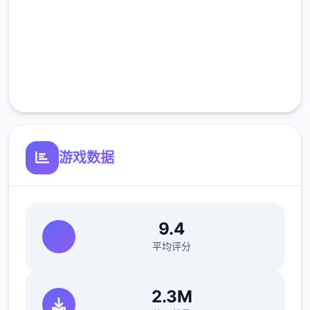
决于您在这段时间内正确检查的旅客数量。也
就是说，您既要在规定的时间内检查尽可能好
高速安装
多的旅客，又要保证在检查时不犯下差错。随
完全免费
着剧情的推进，您将会接收晋升至更高级别的
客服支持
检查站的机会，但如此数个来检查时的条条框
框也会逐渐增加。如果您想要维持稳定的收
入，那就必须眼尖心细，不放过文件上的任何
单个可疑之处。此外，数个些极端分子还会在
游戏数据
入境时随身携带危险物品，所以如果有必要的
话，您需要亲自制服这些极端分子，妥善地处
理这些危险物品。
9.4
平均评分
您也可以利用您的工资从旅行商人手中购买各
种能够提高检查效率的工具。无论是能瞬间检
2.3M
测出违禁品的金属探测仪，还是能够降低旅客