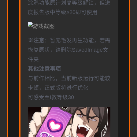
涂鸦功能原计划高等级解锁，但进
度报告版中等级≥20即可使用
※注意
：暂无毛发再生功能，若需
恢复原状，请删除SavedImage文
件夹
其他注意事项
与前作相比，当前新版运行可能较
卡顿，正式版将进行优化
可感受至t教等级30