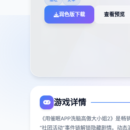
润色版下载
查看预览
游戏详情
《用催眠APP洗脑高傲大小姐2》是畅
“社团活动”事件链解锁隐藏剧情。动态演