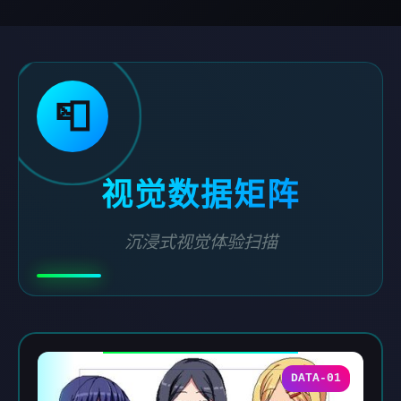
📮
视觉数据矩阵
沉浸式视觉体验扫描
DATA-01