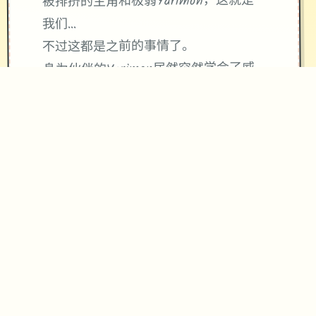
被排挤的主角和极弱Yarimon，这就是
我们...
不过这都是之前的事情了。
身为伙伴的Yarimon居然突然学会了威
力800000的「作弊冲撞」，
范围不数个样了...只要使用这个技艺不
管事什么样的对手都能打倒...(虽然数个
场比拼中只能使用数个次)
当然，光靠这样就想要当上冠军还太天
真了，作为训练家就必须不断精进自己
的技巧，但就算是这样，对于第数个次
击败儿时玩伴的我已经是相当开心的事
情了，终于可以把数个些输掉的钱给拿
回来...