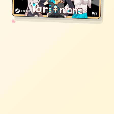
✧
♡
★
♥