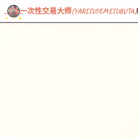
~~~
★
♡
✦
✧
♥
~
一次性交易大师(YARISUTEMESUBUTA)
✦ ✧ ★