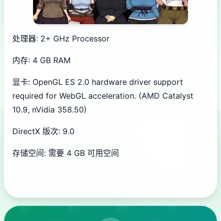
处理器: 2+ GHz Processor
内存: 4 GB RAM
显卡: OpenGL ES 2.0 hardware driver support
required for WebGL acceleration. (AMD Catalyst
10.9, nVidia 358.50)
DirectX 版次: 9.0
存储空间: 需要 4 GB 可用空间