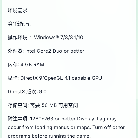
环境需求
第1低配置:
操作环境 *: Windows® 7/8/8.1/10
处理器: Intel Core2 Duo or better
内存: 4 GB RAM
显卡: DirectX 9/OpenGL 4.1 capable GPU
DirectX 版次: 9.0
存储空间: 需要 50 MB 可用空间
附注事项: 1280x768 or better Display. Lag may
occur from loading menus or maps. Turn off other
programs before running the game.