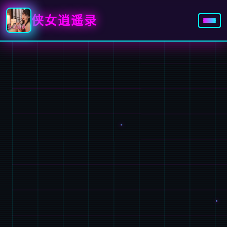
侠女逍遥录