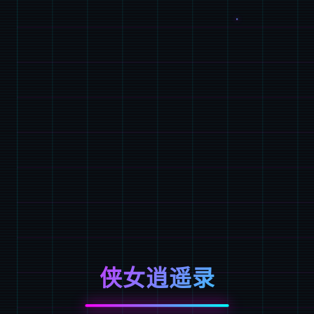
侠女逍遥录