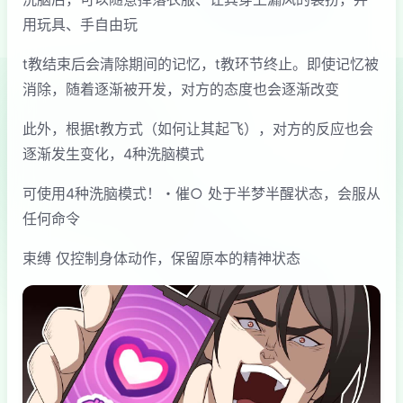
用玩具、手自由玩
t教结束后会清除期间的记忆，t教环节终止。即使记忆被
消除，随着逐渐被开发，对方的态度也会逐渐改变
此外，根据t教方式（如何让其起飞），对方的反应也会
逐渐发生变化，4种洗脑模式
可使用4种洗脑模式！・催○ 处于半梦半醒状态，会服从
任何命令
束缚 仅控制身体动作，保留原本的精神状态