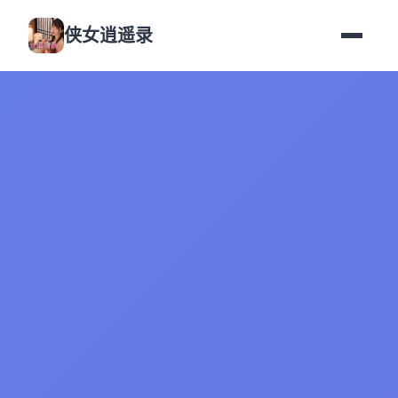
侠女逍遥录