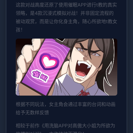
这款对战高度还原了使用催眠APP进行t教的真实
领略，是4款沉浸式模拟对战！并非固定流程的
被动观赏，而是让你化身主角，随心所欲地t教女
孩！
根据不同玩法，女主角会通过丰富的台词和动画
给予无数样反馈
相较于前作《用洗脑APP对高傲大小姐为所欲为