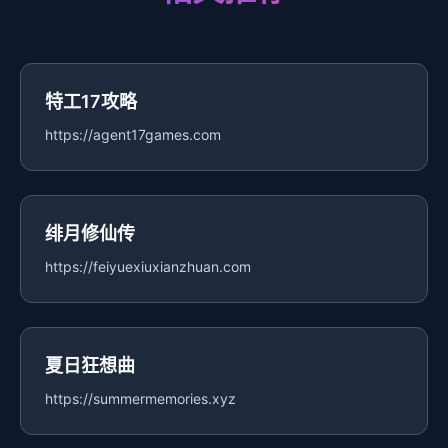
特工17攻略
https://agent17games.com
绯月修仙传
https://feiyuexiuxianzhuan.com
夏日狂想曲
https://summermemories.xyz