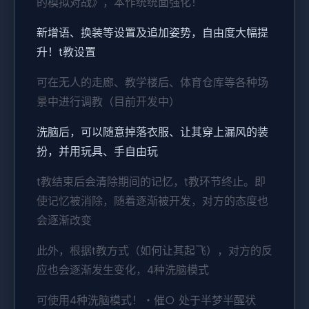
的模拟对战》，本作统统面强化！
新增语、换装等设置及追加姿势，自由度大幅提
升！t教设置
可在无人的走廊、教学楼后、体育仓库等各种场
景中进行调教（目前开发中）
洗脑后，可以随意掉落衣服、让其穿上漏风的装
扮，并用玩具、手自由玩
t教结束后会清除期间的记忆，t教环节终止。即
使记忆被消除，随着逐渐被开发，对方的态度也
会逐渐改变
此外，根据t教方式（如何让其起飞），对方的反
应也会逐渐发生变化，4种洗脑模式
可使用4种洗脑模式！・催○ 处于半梦半醒状