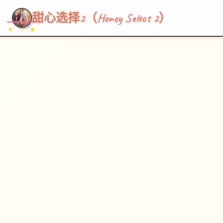
~~~
★
♡
✦
✧
♥
~
→
↗
甜心选择2（Honey Select 2）
✦ ✧ ★