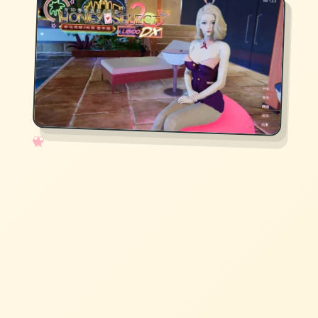
✧
♡
★
♥