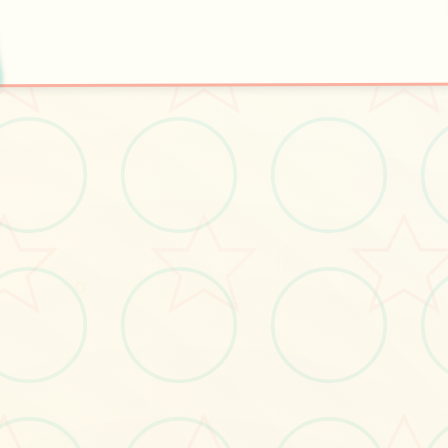
💾
开始游戏
○