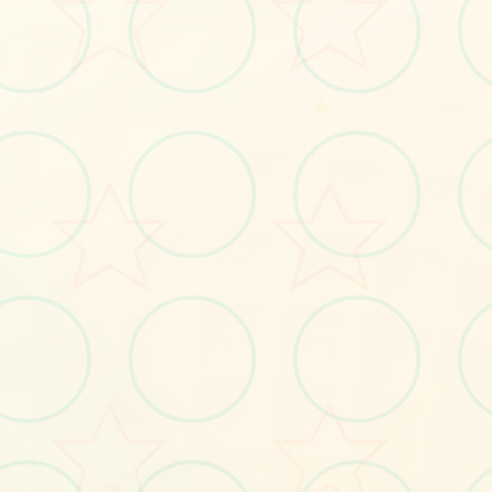
#电脑
#极品3D
#角色扮演
★
立即体验
免费完整版游戏