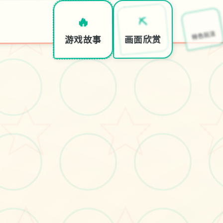
🧷
⛏️
🔥
特色玩法
画面欣赏
游戏故事