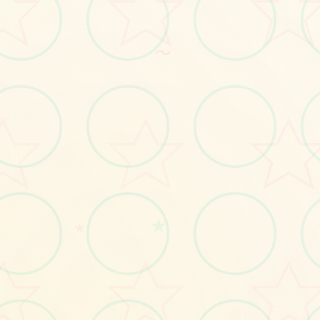
～
★
★