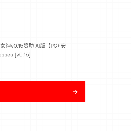
女神v0.15赞助 AI版【PC+安
ses [v0.15]
→