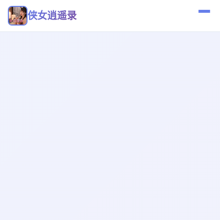
侠女逍遥录