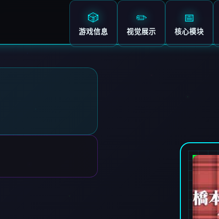
🎲
✏️
📅
游戏信息
视觉展示
核心模块