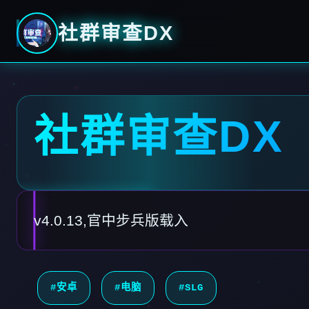
社群审查DX
社群审查DX
v4.0.13,官中步兵版载入
#安卓
#电脑
#SLG