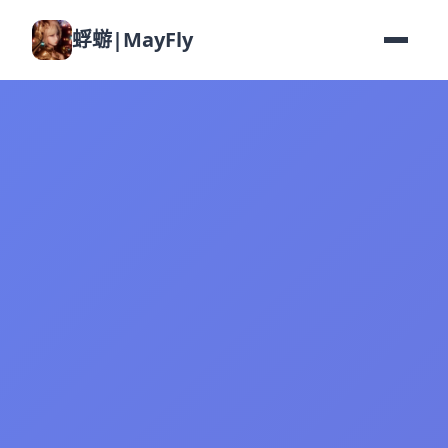
蜉蝣|MayFly