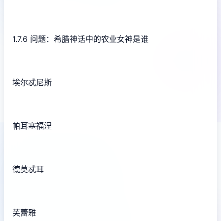
1.7.6 问题：希腊神话中的农业女神是谁
埃尔忒尼斯
帕耳塞福涅
德莫忒耳
芙蕾雅