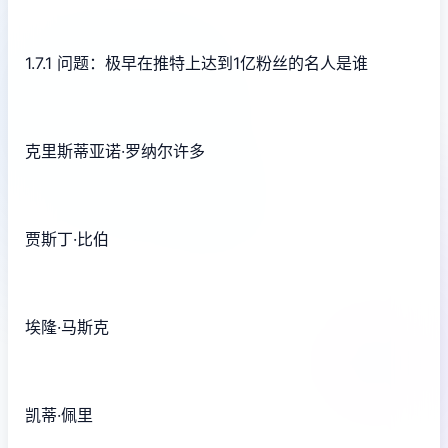
1.7.1 问题：极早在推特上达到1亿粉丝的名人是谁
克里斯蒂亚诺·罗纳尔许多
贾斯丁·比伯
埃隆·马斯克
凯蒂·佩里