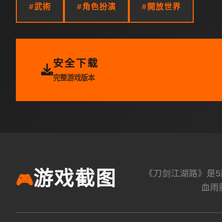
#武術
#角色扮演
#開放世界
安全下载
完整游戏版本
《刀剑江湖路》是
游戏截图
🎮
血雨