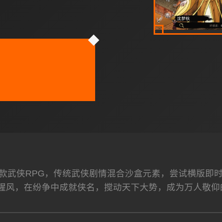
5款武侠RPG，传统武侠剧情混合沙盒元素，尝试横版即
腥风，在纷争中成就侠名，搅动天下大势，成为万人敬仰