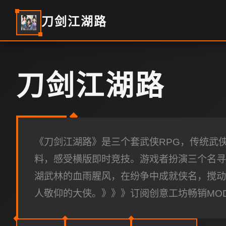
刀剑江湖路
刀剑江湖路
《刀剑江湖路》是三个套武侠RPG，传统武
料，感受横版即时竞技。游戏者扮演三个名寻
湖武林的血雨腥风，在纷争中成就侠名，搅动
人敬仰的大侠。》》》订阅创意工坊畅销MO