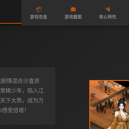
📦
📻
🛂
游戏信息
游戏截图
核心特性
侠剧情混合沙盒资
常稀少年，陷入江
天下大势，成为万
D感受倍增！