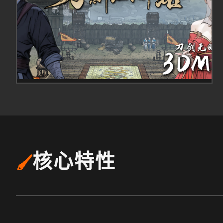
核心特性
🖌️