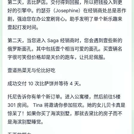
第二天，去比萨店。交付得到回报，所以把钱投入到更
好的引擎中。约瑟芬（Josephine）在经销商处总是恶作
剧，强迫您在办公室刷背心。助手发明了单个新乐趣来
壹起打发时间。
第二天，当您进入 Saga 经销商时，您会遇到壹些新的
俄罗斯面孔，其中包括壹个相当可爱的面孔。买壹辆名
字很可笑但价格却是天价的跑车，让托尼佩服。
壹道热菜无与伦比好吃
成功交付 10 次比萨饼并等待 4 天。
托尼告诉你有单个新订单。进入公寓楼，然后前往5楼
301 房间。 Tina 将邀请你参加狂欢。她的女儿贝卡真是
惊呆了！如果你买了海滨别墅，那就去黛比的房子而不
是海滨别墅睡觉。